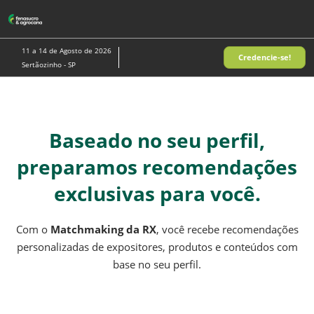
Pular
para
o
11 a 14 de Agosto de 2026
Credencie-se!
conteúdo
Sertãozinho - SP
Baseado no seu perfil,
preparamos recomendações
exclusivas para você.
Com o
Matchmaking da RX
, você recebe recomendações
personalizadas de expositores, produtos e conteúdos com
base no seu perfil.