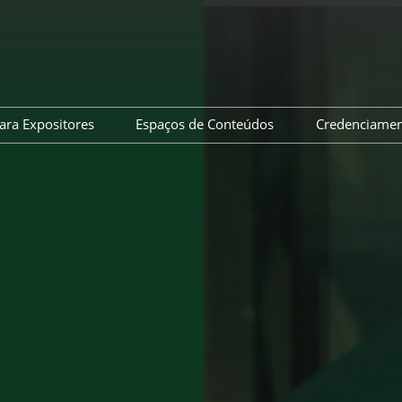
ara Expositores
Espaços de Conteúdos
Credenciame
Quero Expor
Programação
Já sou Expositor
Auditório Fenasucro
es
Produtos Digitais
Auditório Zanini
Viagem e Hospedagem
Congresso Atalac
Portal do Expositor
agem
Post Show Report
Canaoeste Green