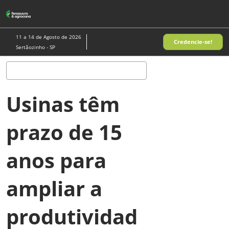
Pular
A
para
p
o
d
11 a 14 de Agosto de 2026
Credencie-se!
conteúdo
n
Sertãozinho - SP
Pesquisa
Usinas têm
prazo de 15
anos para
ampliar a
produtividad