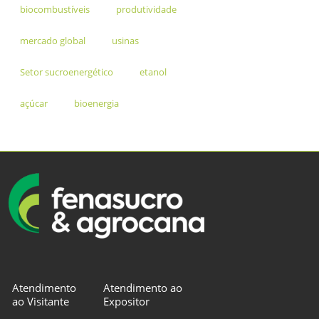
biocombustíveis
produtividade
mercado global
usinas
Setor sucroenergético
etanol
açúcar
bioenergia
Atendimento
Atendimento ao
ao Visitante
Expositor