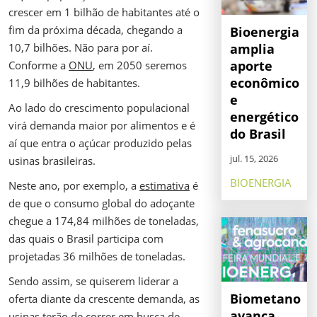
crescer em 1 bilhão de habitantes até o
fim da próxima década, chegando a
Bioenergia
10,7 bilhões. Não para por aí.
amplia
aporte
Conforme a
ONU
, em 2050 seremos
econômico
11,9 bilhões de habitantes.
e
Ao lado do crescimento populacional
energético
virá demanda maior por alimentos e é
do Brasil
aí que entra o açúcar produzido pelas
jul. 15, 2026
usinas brasileiras.
BIOENERGIA
Neste ano, por exemplo, a
estimativa
é
de que o consumo global do adoçante
chegue a 174,84 milhões de toneladas,
das quais o Brasil participa com
projetadas 36 milhões de toneladas.
Sendo assim, se quiserem liderar a
Biometano
oferta diante da crescente demanda, as
avança
usinas terão de correr em busca de