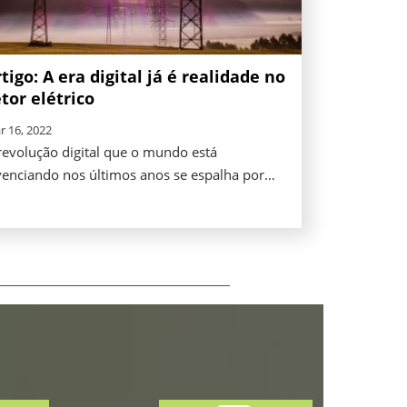
tigo: A era digital já é realidade no
tor elétrico
r 16, 2022
revolução digital que o mundo está
venciando nos últimos anos se espalha por
versos segmentos da economia, provocando
a profunda transformação nos negócios, na
sponibilidade de serviços e nas formas de
nsumo.