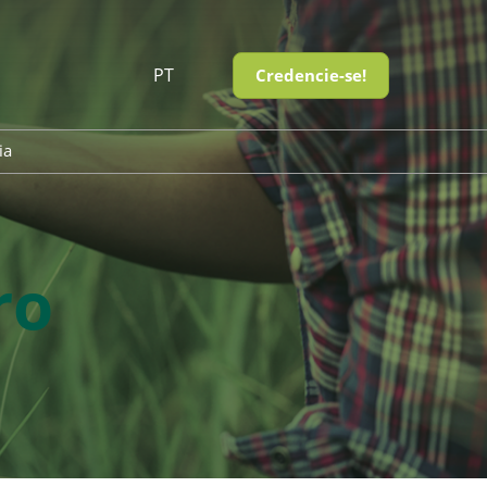
PT
Credencie-se!
PT
EN
ia
ro