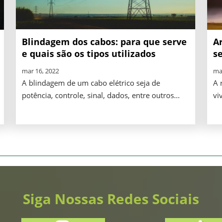
Blindagem dos cabos: para que serve
Ar
e quais são os tipos utilizados
se
mar 16, 2022
ma
A blindagem de um cabo elétrico seja de
A 
potência, controle, sinal, dados, entre outros
vi
possui funções. Entre eles, o objetivo é de
di
minimizar ou eliminar possíveis problemas
um
relacionados com interferências
di
eletromagnéticas que podem ocorrer no local
co
onde os cabos estão instalados.
Siga Nossas Redes Sociais