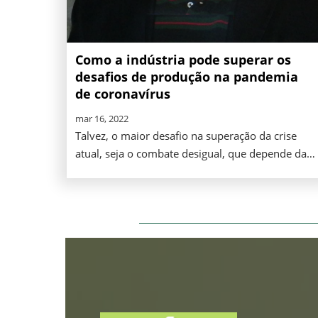
Como a indústria pode superar os
desafios de produção na pandemia
de coronavírus
mar 16, 2022
Talvez, o maior desafio na superação da crise
atual, seja o combate desigual, que depende da
infraestrutura de cada país e os serviços que
cada localidade pode entregar aos seus
moradores.