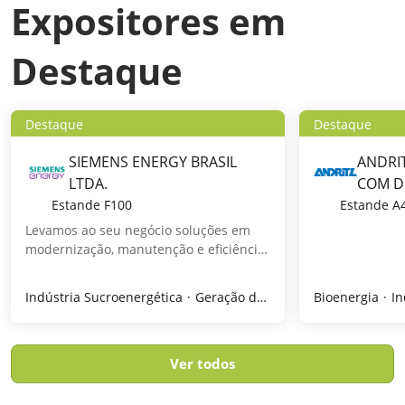
Expositores em
Destaque
Destaque
Destaque
SIEMENS ENERGY BRASIL
ANDRIT
LTDA.
COM D
FILTR
Estande
F100
Estande
A
Levamos ao seu negócio soluções em
modernização, manutenção e eficiência
energética que aumentam a
disponibilidade dos ativos, reduzem
Indústria Sucroenergética
Geração de energia / Turbinas / Transformadores
Bioenergia
In
custos operacionais e impulsionam a
performance no setor de açúcar e
etanol.
Ver todos