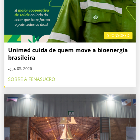
SPONSORED
Unimed cuida de quem move a bioenergia
brasileira
ago. 05, 2026
SOBRE A FENASUCRO