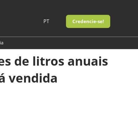
PT
Credencie-se!
PT
EN
ia
s de litros anuais
tá vendida