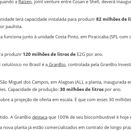
 quando a
Raízen
, joint venture entre Cosan e Shell, deverá inaug
 unidade terá capacidade instalada para produzir
82 milhões de l
or paulista.
ra funciona junto à unidade Costa Pinto, em Piracicaba (SP), com
ra produzir
120 milhões de litros de
E2G por ano.
celulósico no Brasil é a
GranBio
, controlada pela GranBio Invest
 São Miguel dos Campos, em Alagoas (AL), a planta, inaugurada e
hões. Capacidade de produção:
30 milhões de litros
por ano.
bre a projeção de oferta em escala. É que com esses 30 milhões d
ntido. A GranBio
destaca
que 100% de seu biocombustível é hoje
 nova planta já estão comercializados em contrato de longo pra