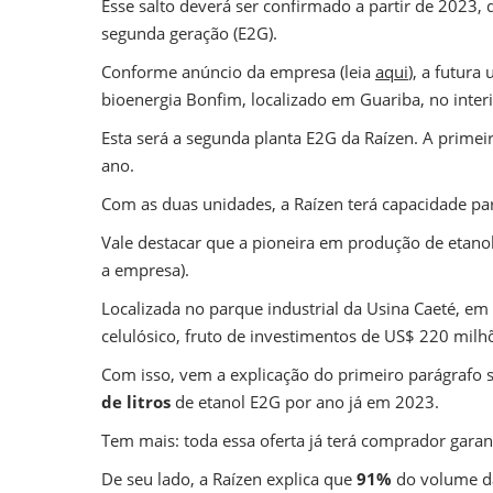
Esse salto deverá ser confirmado a partir de 2023,
segunda geração (E2G).
Conforme anúncio da empresa (leia
aqui
), a futura
bioenergia Bonfim, localizado em Guariba, no interi
Esta será a segunda planta E2G da Raízen. A primei
ano.
Com as duas unidades, a Raízen terá capacidade pa
Vale destacar que a pioneira em produção de etanol 
a empresa).
Localizada no parque industrial da Usina Caeté, em
celulósico, fruto de investimentos de US$ 220 mil
Com isso, vem a explicação do primeiro parágrafo so
de litros
de etanol E2G por ano já em 2023.
Tem mais: toda essa oferta já terá comprador gara
De seu lado, a Raízen explica que
91%
do volume da