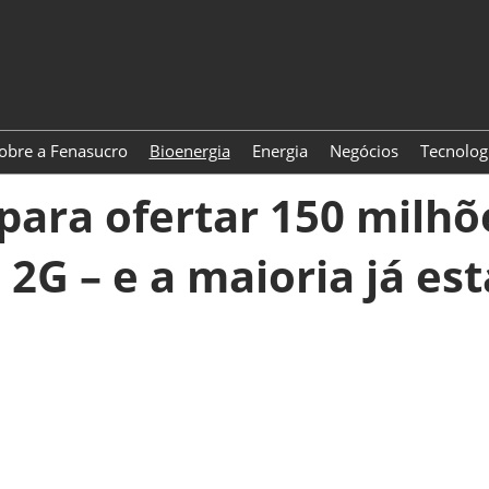
obre a Fenasucro
Bioenergia
Energia
Negócios
Tecnolog
 para ofertar 150 milhõe
 2G – e a maioria já es