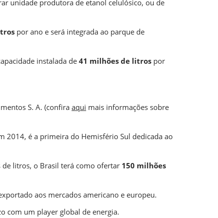
urar unidade produtora de etanol celulósico, ou de
itros
por ano e será integrada ao parque de
 capacidade instalada de
41 milhões de litros
por
imentos S. A. (confira
aqui
mais informações sobre
m 2014, é a primeira do Hemisfério Sul dedicada ao
e litros, o Brasil terá como ofertar
150 milhões
 exportado aos mercados americano e europeu.
zo com um player global de energia.