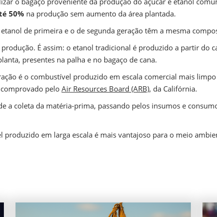
ilizar o bagaço proveniente da produção do açúcar e etanol comu
té 50%
na produção sem aumento da área plantada.
o etanol de primeira e o de segunda geração têm a mesma compos
produção. É assim: o etanol tradicional é produzido a partir do 
 planta, presentes na palha e no bagaço de cana.
ração é o combustível produzido em escala comercial mais lim
ce comprovado pelo
Air Resources Board (ARB)
, da Califórnia.
de a coleta da matéria-prima, passando pelos insumos e consumo 
produzido em larga escala é mais vantajoso para o meio ambien