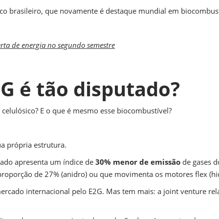
ico brasileiro, que novamente é destaque mundial em biocombust
ferta de energia no segundo semestre
2G é tão disputado?
l celulósico? E o que é mesmo esse biocombustível?
ua própria estrutura.
çado apresenta um índice de
30% menor de emissão
de gases do
 proporção de 27% (anidro) ou que movimenta os motores flex (hi
ercado internacional pelo E2G. Mas tem mais: a joint venture rela