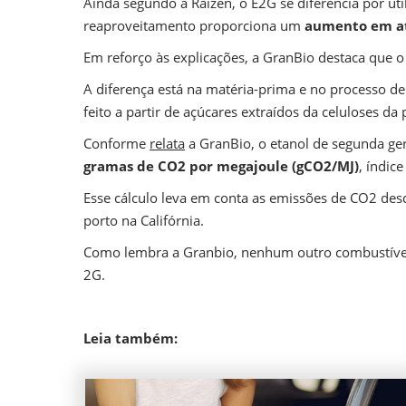
Ainda segundo a Raízen, o E2G se diferencia por ut
reaproveitamento proporciona um
aumento em a
Em reforço às explicações, a GranBio destaca que 
A diferença está na matéria-prima e no processo de 
feito a partir de açúcares extraídos da celuloses da
Conforme
relata
a GranBio, o etanol de segunda ge
gramas de CO2 por megajoule (gCO2/MJ)
, índi
Esse cálculo leva em conta as emissões de CO2 des
porto na Califórnia.
Como lembra a Granbio, nenhum outro combustível 
2G.
Leia também: