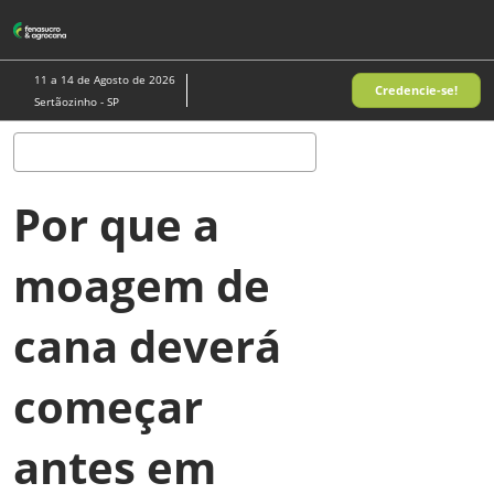
Pular
A
para
p
o
d
11 a 14 de Agosto de 2026
Credencie-se!
conteúdo
n
Sertãozinho - SP
Pesquisa
Por que a
moagem de
cana deverá
começar
antes em