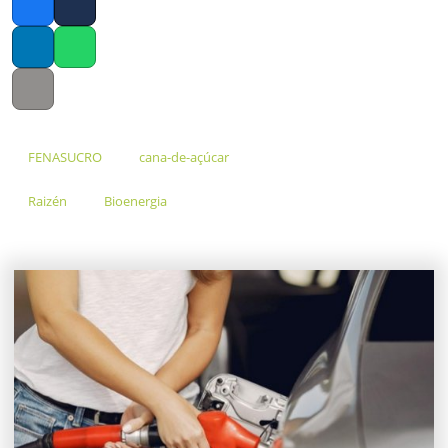
Facebook
Twitter
LinkedIn
Whatsapp
Copy link
FENASUCRO
cana-de-açúcar
Raizén
Bioenergia