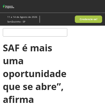
Pular
A
para
p
o
d
11 a 14 de Agosto de 2026
Credencie-se!
conteúdo
n
Sertãozinho - SP
Pesquisa
SAF é mais
uma
oportunidade
que se abre”,
afirma