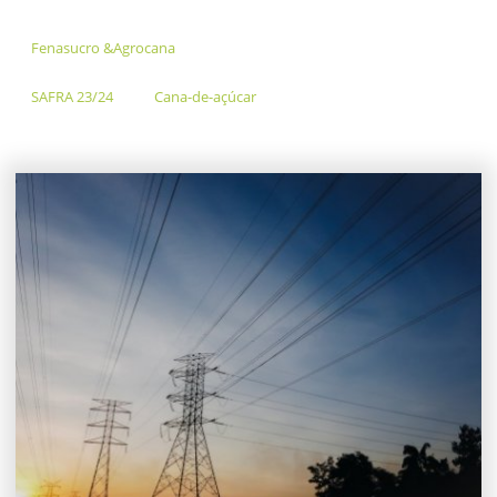
Fenasucro &Agrocana
SAFRA 23/24
Cana-de-açúcar