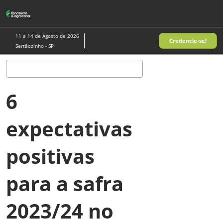
Pular
A
para
p
o
d
11 a 14 de Agosto de 2026
Credencie-se!
conteúdo
n
Sertãozinho - SP
Pesquisa
6
expectativas
positivas
para a safra
2023/24 no