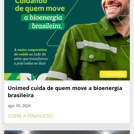
SPONSORED
Unimed cuida de quem move a bioenergia
brasileira
ago. 05, 2026
SOBRE A FENASUCRO