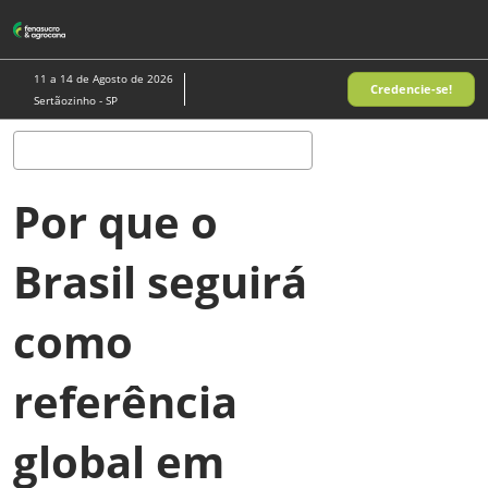
Pular
A
para
p
o
d
11 a 14 de Agosto de 2026
Credencie-se!
conteúdo
n
Sertãozinho - SP
Pesquisa
Por que o
Brasil seguirá
como
referência
global em