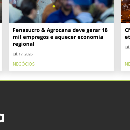
Fenasucro & Agrocana deve gerar 18
C
mil empregos e aquecer economia
e
regional
jul
jul. 17, 2026
NEGÓCIOS
N