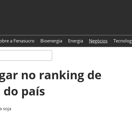
obre a Fenasucro
Bioenergia
Energia
Negócios
Tecnolog
Pesquisa
ugar no ranking de
a do país
a soja