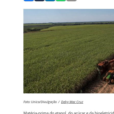
Foto: Unica/Divulgação /
Delcy Mac Cruz
Matéria-prima do etanol, do açúcar e da bioeletrici