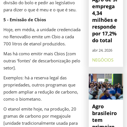
divisão do bolo e pedir ao legislativo
emprega
para dizer o que é meu e o que é seu.
4,34
milhões e
5 - Emissão de Cbios
responde
Hoje, em média, a unidade credenciada
por 17,2%
no RenovaBio emite um Cbio a cada
do total
700 litros de etanol produzidos.
abr 24, 2026
Mas há como emitir mais Cbios [com
NEGÓCIOS
outras ‘fontes’ de descarbonização pelo
setor].
Exemplos: há a reserva legal das
propriedades, outros programas que
podem ampliar a redução de carbono,
como o biometano.
Agro
O etanol emite hoje, na produção, 20
brasileiro
gramas de carbono por megajoule
tem
[unidade tradicionalmente usada para
primeiro