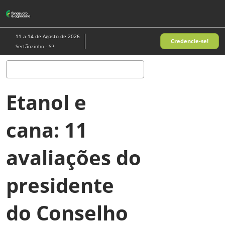
Pular
A
para
p
o
d
11 a 14 de Agosto de 2026
Credencie-se!
conteúdo
n
Sertãozinho - SP
Pesquisa
Etanol e
cana: 11
avaliações do
presidente
do Conselho