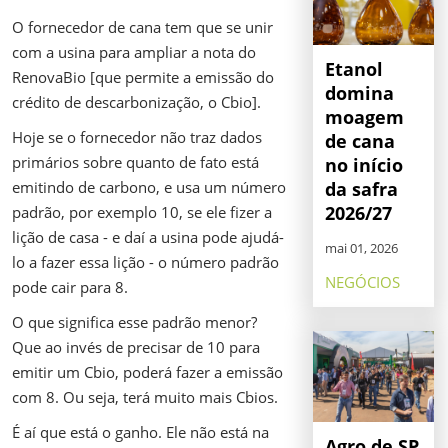
O fornecedor de cana tem que se unir
com a usina para ampliar a nota do
Etanol
RenovaBio [que permite a emissão do
domina
crédito de descarbonização, o Cbio].
moagem
Hoje se o fornecedor não traz dados
de cana
primários sobre quanto de fato está
no início
da safra
emitindo de carbono, e usa um número
2026/27
padrão, por exemplo 10, se ele fizer a
lição de casa - e daí a usina pode ajudá-
mai 01, 2026
lo a fazer essa lição - o número padrão
NEGÓCIOS
pode cair para 8.
O que significa esse padrão menor?
Que ao invés de precisar de 10 para
emitir um Cbio, poderá fazer a emissão
com 8. Ou seja, terá muito mais Cbios.
É aí que está o ganho. Ele não está na
Agro de SP