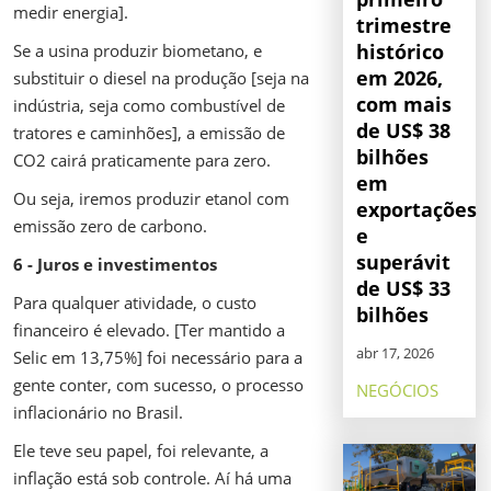
medir energia].
trimestre
histórico
Se a usina produzir biometano, e
em 2026,
substituir o diesel na produção [seja na
com mais
indústria, seja como combustível de
de US$ 38
tratores e caminhões], a emissão de
bilhões
CO2 cairá praticamente para zero.
em
Ou seja, iremos produzir etanol com
exportações
emissão zero de carbono.
e
superávit
6 - Juros e investimentos
de US$ 33
Para qualquer atividade, o custo
bilhões
financeiro é elevado. [Ter mantido a
abr 17, 2026
Selic em 13,75%] foi necessário para a
gente conter, com sucesso, o processo
NEGÓCIOS
inflacionário no Brasil.
Ele teve seu papel, foi relevante, a
inflação está sob controle. Aí há uma