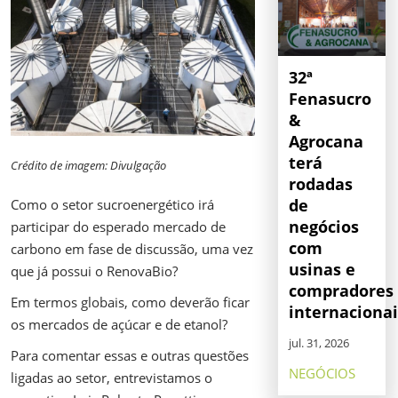
32ª
Fenasucro
&
Agrocana
terá
Crédito de imagem: Divulgação
rodadas
de
Como o setor sucroenergético irá
negócios
participar do esperado mercado de
com
carbono em fase de discussão, uma vez
usinas e
que já possui o RenovaBio?
compradores
Em termos globais, como deverão ficar
internacionai
os mercados de açúcar e de etanol?
jul. 31, 2026
Para comentar essas e outras questões
NEGÓCIOS
ligadas ao setor, entrevistamos o