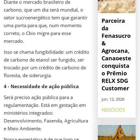
Diante o mercado brasileiro de
carbono, que um dia será mundial, o
setor sucroenergético tem que garantir
Parceira
uma porta para que, num momento
da
correto, o Cbio migre para esse
Fenasucro
mercado.
&
Agrocana,
Isso se chama fungibilidade: um crédito
Canaoeste
de carbono de etanol ser fungido, ser
conquista
trocado por um crédito de carbono de
o Prêmio
floresta, de siderurgia.
RELX SDG
4 - Necessidade de ação pública
Customer
Será preciso ação pública para a
jun. 12, 2026
regulamentação. Está em gestação em
NEGÓCIOS
ministérios integrados:
Desenvolvimento, Fazenda, Agricultura
e Meio Ambiente.
Nossa expectativa é de que logo se