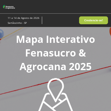
Pular
A
para
p
o
d
11 a 14 de Agosto de 2026
Credencie-se!
conteúdo
n
Sertãozinho - SP
Mapa Interativo
Fenasucro &
Agrocana 2025