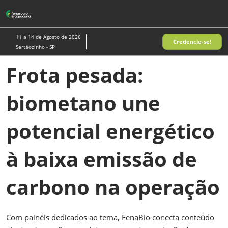
Pular
A
para
p
o
d
11 a 14 de Agosto de 2026
Credencie-se!
conteúdo
n
Sertãozinho - SP
Frota pesada:
biometano une
potencial energético
à baixa emissão de
carbono na operação
Com painéis dedicados ao tema, FenaBio conecta conteúdo