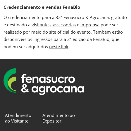
Credenciamento e vendas FenaBio
O credenciamento para a 32ª Fenasucro & Agrocana, gratuito
e destinado a
visitantes
,
assessorias
e
imprensa
pode ser
realizado por meio do
site oficial do evento
. Também estão
disponíveis os ingressos para a 2ª edição da FenaBio, que
podem ser adquiridos
neste link
.
Atendimento
Atendimento ao
ao Visitante
Expositor