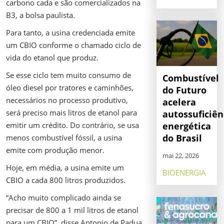
carbono cada e são comercializados na
B3, a bolsa paulista.
Para tanto, a usina credenciada emite
um CBIO conforme o chamado ciclo de
vida do etanol que produz.
Se esse ciclo tem muito consumo de
Combustível
óleo diesel por tratores e caminhões,
do Futuro
necessários no processo produtivo,
acelera
será preciso mais litros de etanol para
autossuficiên
emitir um crédito. Do contrário, se usa
energética
do Brasil
menos combustível fóssil, a usina
emite com produção menor.
mai 22, 2026
Hoje, em média, a usina emite um
BIOENERGIA
CBIO a cada 800 litros produzidos.
“Acho muito complicado ainda se
precisar de 800 a 1 mil litros de etanol
para um CBIO”,
disse
Antonio de Padua