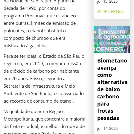
na cidade de São Paulo. A partir da
jul. 15, 2026
década de 1990, por conta do
BIOENERGIA
programa Proconve, que estabelece,
entre outras, limites de emissão de
poluentes, o etanol substitui o
composto de chumbo que era
misturado à gasolina.
Para se ter ideia, o Estado de São Paulo
Biometano
registrou, em 2019, a menor emissão
avança
de dióxido de carbono por habitante
como
em 20 anos. E isso, segundo a
alternativa
Secretaria de Infraestrutura e Meio
de baixo
Ambiente de São Paulo, está associado
carbono
ao recorde de consumo de etanol.
para
frotas
“A qualidade do ar na Região
pesadas
Metropolitana, que concentra a maioria
da frota estadual, é melhor do que a de
jul. 14, 2026
metrópoles como Paris [capital da