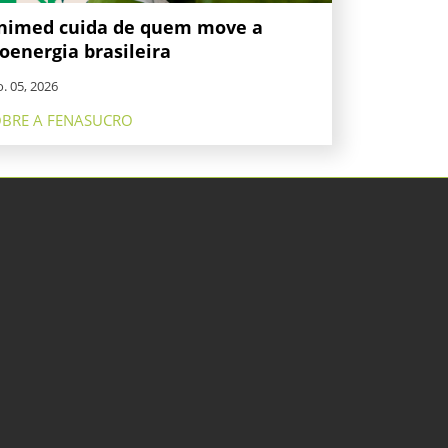
nimed cuida de quem move a
oenergia brasileira
. 05, 2026
BRE A FENASUCRO