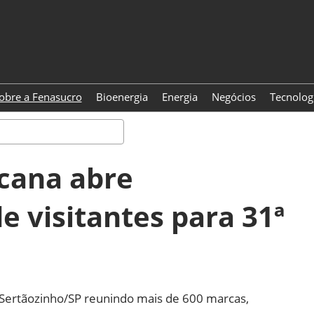
obre a Fenasucro
Bioenergia
Energia
Negócios
Tecnolog
Pesquisa
cana abre
 visitantes para 31ª
m Sertãozinho/SP reunindo mais de 600 marcas,