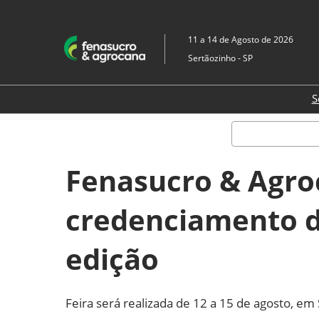
Pular
para
11 a 14 de Agosto de 2026
o
Sertãozinho - SP
conteúdo
S
Fenasucro & Agro
credenciamento de
edição
Feira será realizada de 12 a 15 de agosto, e