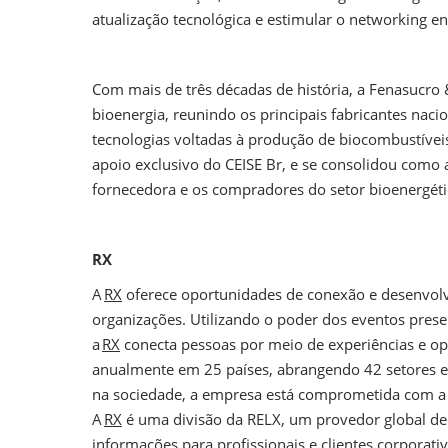
atualização tecnológica e estimular o networking e
Com mais de três décadas de história, a Fenasucro
bioenergia, reunindo os principais fabricantes naci
tecnologias voltadas à produção de biocombustíveis
apoio exclusivo do CEISE Br, e se consolidou como a
fornecedora e os compradores do setor bioenergéti
RX
A
RX
oferece oportunidades de conexão e desenvolv
organizações. Utilizando o poder dos eventos pres
a
RX
conecta pessoas por meio de experiências e op
anualmente em 25 países, abrangendo 42 setores ec
na sociedade, a empresa está comprometida com a c
A
RX
é uma divisão da RELX, um provedor global de
informações para profissionais e clientes corporati