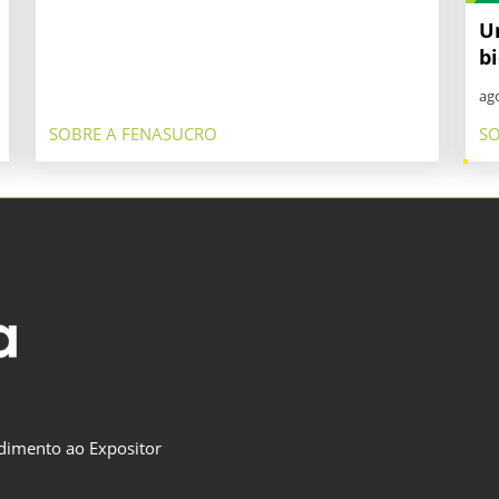
U
bi
ago
SOBRE A FENASUCRO
SO
dimento ao Expositor